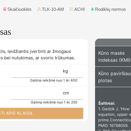
Skaičiuoklės
TLK-10-AM
ACHI
Rodiklių normos
sas
is, leidžiantis įvertinti ar žmogaus
Kūno masės
is bei nutukimas, ar svorio trūkumas.
indeksas (KMI)
kg
Kūno paviršiau
plotas
Galima reikšmė nuo 1 iki 400
cm
Galima reikšmė nuo 1 iki 250
Šaltiniai:
1. Gadzik J. 'How
TI APIE KLAIDĄ
equation, upper w
prime.Connecticut
PMID 16768059.