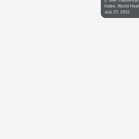
2. BMI Classific
Index. World Heal
July 27, 2012.