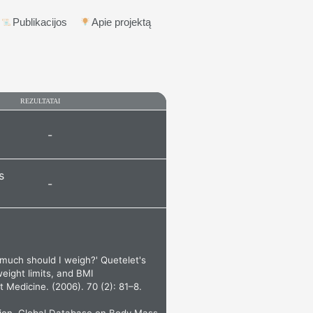
Publikacijos
Apie projektą
REZULTATAI
-
s
-
 much should I weigh?' Quetelet's
eight limits, and BMI
 Medicine. (2006). 70 (2): 81–8.