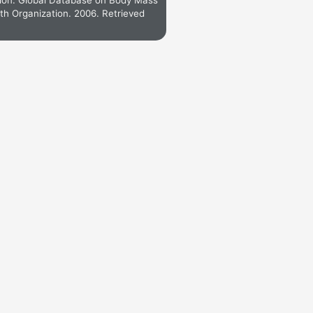
ation. Global Database on Body Mass
th Organization. 2006. Retrieved